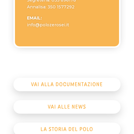
Segreteria:
035 896178
Annalisa:
350 1577292
EMAIL:
info@polozerosei.it
VAI ALLA DOCUMENTAZIONE
VAI ALLE NEWS
LA STORIA DEL POLO