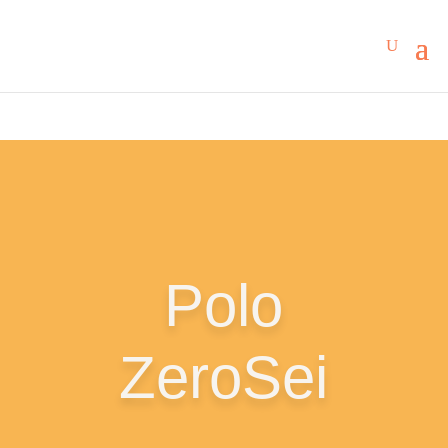
Polo
ZeroSei