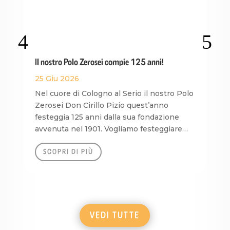
Il nostro Polo Zerosei compie 125 anni!
Isc
25 Giu 2026
24
Nel cuore di Cologno al Serio il nostro Polo
Da 
Zerosei Don Cirillo Pizio quest’anno
all
festeggia 125 anni dalla sua fondazione
seg
avvenuta nel 1901. Vogliamo festeggiare…
per
SCOPRI DI PIÙ
VEDI TUTTE