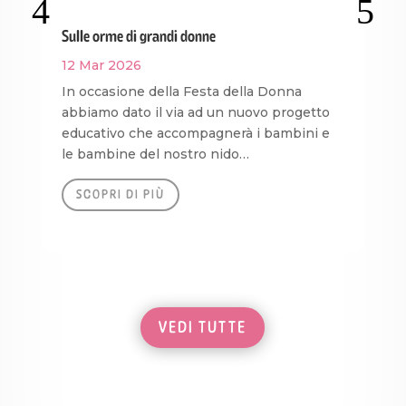
Sulle orme di grandi donne
La 
12 Mar 2026
20
In occasione della Festa della Donna
Ci 
abbiamo dato il via ad un nuovo progetto
spr
educativo che accompagnerà i bambini e
rie
le bambine del nostro nido…
So
SCOPRI DI PIÙ
VEDI TUTTE